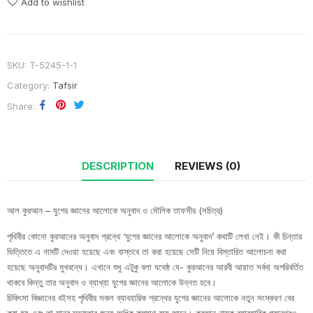
Add to wishlist
SKU:
T-5245-1-1
Category:
Tafsir
Share
DESCRIPTION
REVIEWS (0)
আল কুরআন – যুগের জ্ঞানের আলোকে অনুবাদ ও মৌলিক তাফসীর (সচিত্র)
পৃথিবীর কোনো কুরআনের অনুবাদ গ্রন্থে ‘যুগের জ্ঞানের আলোকে অনুবাদ’ কথাটি লেখা নেই। কী চিন্তার
ভিত্তিতে এ নামটি দেওয়া হয়েছে এবং বাস্তবে তা করা হয়েছে সেটি নিয়ে বিস্তারিত আলোচনা করা
হয়েছে অনুবাদটির মুখবন্ধে। এখানে শুধু এটুকু বলা যথেষ্ঠ যে- কুরআনের আরবী আয়াত সর্বদা অপরিবর্তিত
থাকবে কিন্তু তার অনুবাদ ও ব্যাখ্যা যুগের জ্ঞানের আলোকে উন্নত হবে।
চিকিৎসা বিজ্ঞানের বইসহ পৃথিবীর সকল ব্যাবহারিক গ্রন্থের যুগের জ্ঞানের আলোকে নতুন সংস্করণ বের