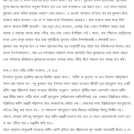
করা হয় এবং তা মানব সভ্যতার জন্য অধিক কল্যাণ বয়ে আনে। কুরআন নামক ব্যাবহারিক গ্রন্থেরও
যুগের জ্ঞানের আলোকে অনুবাদ লিখতে হবে এবং তার সংস্করণও বের করতে হবে। এতে মানব সভ্যতা
কুরআন থেকে অধিক মাত্রায় কল্যাণ পেতে থাকবে। এ জন্যই আল্লাহ তা’য়ালা বার বার কুরআন নিয়ে
গবেষণা করতে বলেছেন এবং তা না করার জন্য তিরস্কারও করেছেন। আর গবেষণা করার জন্য তিনি
কোনো কালকে নির্দিষ্ট করেননি। আর রসূল (স.) বলেছেন, তোমরা যারা এখানে উপস্থিত আছো তারা
আমার এ বক্তব্য তাদের কাছে পৌঁছে দেবে যারা এখানে উপস্থিত নেই। কারণ, পরে পৌঁছানো ব্যক্তিদের
মধ্যে এমন মানুষ থাকতে পারে যারা পূর্ববর্তীদের তুলনায় অধিক উপলব্ধিকারী ও রক্ষাকারী হবে।
কুরআন পড়ে মানুষের মনে যে সকল প্রশ্নের উদয় হয় অনুবাদটি পড়ে পাঠক তার অধিকাংশের উত্তর পেয়ে
যাবেন ইনশাআল্লাহ। আর এর ফলস্বরূপ পাঠকগণ মনের প্রশান্তি নিয়ে কুরআনের ওপর আমল করতে
এবং অধিকতর বলিষ্ঠভাবে কুরআনের দাওয়াত অপরের কাছে পৌঁছে দিতে পারবেন বলে আমরা মনে করি।
সনদ ও মতন সহীহ হাদীস সংকলন, ১ম খণ্ড
ইসলামে সুন্নাহ (হাদীস) জ্ঞানের দ্বিতীয় প্রধান উৎস। ‘হাদীস বা সুন্নাহ’ না হলে ইসলাম পরিপূর্ণরূপে
পালন করা সম্ভব নয়। শুধু কুরআন পড়ে ইসলাম পালন করতে যাওয়ার পরিণতি হবে ম্যানুয়াল পড়ে একটি
জটিল যন্ত্র পরিচালনা করতে যাওয়ার পরিণতির অনুরূপ। বর্তমানে পৃথিবীর সকল কোম্পানি কোনো জটিল
যন্ত্র বিক্রি করলে সেটির সাথে একটি ম্যানুয়াল (পরিচালনার পথনির্দেশিকা) এবং একজন ইঞ্জিনিয়ার পাঠায়।
ইঞ্জিনিয়ার জটিল যন্ত্রটি পরিচালনা করে ভোক্তাদের দেখিয়ে দেয়। দেখানোর সময় ইঞ্জিনিয়ারকে ম্যানুয়ালের
বাইরেও কিছু কথা বলতে হয়। সে কথাগুলো ম্যানুয়ালে থাকা বিষয়ের অতিরিক্ত কিন্তু বিপরীত নয়।
কোনো ভোক্তা যদি শুধু ম্যানুয়াল পড়ে জটিল যন্ত্রটি চালাতে যায় তবে সে তাতে কোনোভাবেই সফল হবে
না বরং এটিতে তার ও যন্ত্রটির ক্ষতি হবে।
মহান আল্লাহ মানুষরূপী অত্যন্ত জটিল প্রাণী বানিয়ে তার পরিচালনার মূল পদ্ধতি ধারণকারী কিতাব ও সে