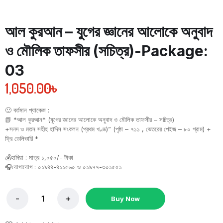
আল কুরআন – যুগের জ্ঞানের আলোকে অনুবাদ
ও মৌলিক তাফসীর (সচিত্র)-Package:
03
1,050.00
৳
🙂 বর্তমান প্যাকেজ :
📗 *আল কুরআন* (যুগের জ্ঞানের আলোকে অনুবাদ ও মৌলিক তাফসীর – সচিত্র)
+সনদ ও মতন সহীহ হাদিস সংকলন (প্রথম খণ্ড)” (পৃষ্ঠা – ৭১১ , ভেতরের পেইজ – ৮০ গ্রাম) +
ফ্রি ডেলিভারি *
💰হাদিয়া : মাত্র ১,০৫০/- টাকা
🎧যোগাযোগ : ০১৯৪৪-৪১১৫৬০ ও ০১৯৭৭-৩০১৫৫১
Buy Now