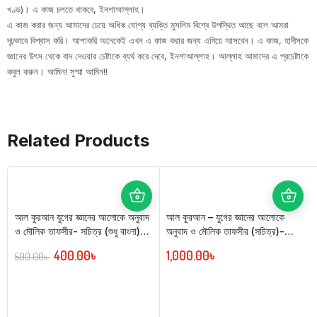
খণ্ড)। এ কাজ চলতে থাকবে, ইনশাআল্লাহ।
এ কাজ করার জন্য আমাদের চেয়ে অধিক যোগ্য ব্যক্তি মুসলিম বিশ্বে উপস্থিত আছে বলে আমরা
দৃঢ়ভাবে বিশ্বাস করি। আশাকরি অনেকেই এখন এ কাজ করার জন্য এগিয়ে আসবেন। এ কাজ, হাদীসকে
জ্ঞানের উৎস থেকে বাদ দেওয়ার চেষ্টাকে ব্যর্থ করে দেবে, ইনশাআল্লাহ। আল্লাহ আমাদের এ প্রচেষ্টাকে
কবুল করুন। আমিন! সুম্মা আমিন!!
Related Products
আল কুরআন যুগের জ্ঞানের আলোকে অনুবাদ
আল কুরআন – যুগের জ্ঞানের আলোকে
ও মৌলিক তাফসীর- সচিত্র (শুধু বাংলা)
অনুবাদ ও মৌলিক তাফসীর (সচিত্র)-
রঙ্গিন
Package: 02
400.00
৳
1,000.00
৳
500.00
৳