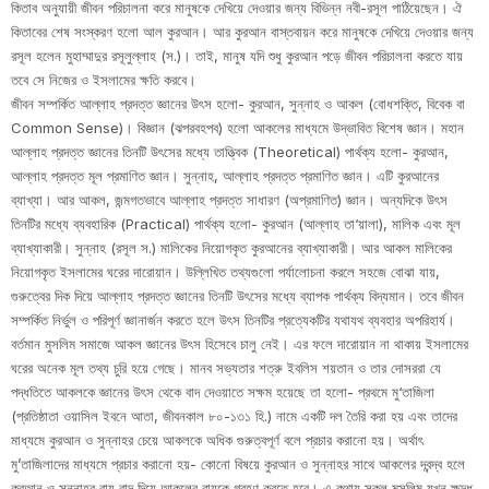
কিতাব অনুযায়ী জীবন পরিচালনা করে মানুষকে দেখিয়ে দেওয়ার জন্য বিভিন্ন নবী-রসূল পাঠিয়েছেন। ঐ
কিতাবের শেষ সংস্করণ হলো আল কুরআন। আর কুরআন বাস্তবায়ন করে মানুষকে দেখিয়ে দেওয়ার জন্য
রসূল হলেন মুহাম্মাদুর রসূলুল্লাহ (স.)। তাই, মানুষ যদি শুধু কুরআন পড়ে জীবন পরিচালনা করতে যায়
তবে সে নিজের ও ইসলামের ক্ষতি করবে।
জীবন সম্পর্কিত আল্লাহ প্রদত্ত জ্ঞানের উৎস হলো- কুরআন, সুন্নাহ ও আকল (বোধশক্তি, বিবেক বা
Common Sense)। বিজ্ঞান (ঝপরবহপব) হলো আকলের মাধ্যমে উদ্ভাবিত বিশেষ জ্ঞান। মহান
আল্লাহ প্রদত্ত জ্ঞানের তিনটি উৎসের মধ্যে তাত্ত্বিক (Theoretical) পার্থক্য হলো- কুরআন,
আল্লাহ প্রদত্ত মূল প্রমাণিত জ্ঞান। সুন্নাহ, আল্লাহ প্রদত্ত প্রমাণিত জ্ঞান। এটি কুরআনের
ব্যাখ্যা। আর আকল, জন্মগতভাবে আল্লাহ প্রদত্ত সাধারণ (অপ্রমাণিত) জ্ঞান। অন্যদিকে উৎস
তিনটির মধ্যে ব্যবহারিক (Practical) পার্থক্য হলো- কুরআন (আল্লাহ তা‘য়ালা), মালিক এবং মূল
ব্যাখ্যাকারী। সুন্নাহ (রসূল স.) মালিকের নিয়োগকৃত কুরআনের ব্যাখ্যাকারী। আর আকল মালিকের
নিয়োগকৃত ইসলামের ঘরের দারোয়ান। উল্লিখিত তথ্যগুলো পর্যালোচনা করলে সহজে বোঝা যায়,
গুরুত্বের দিক দিয়ে আল্লাহ প্রদত্ত জ্ঞানের তিনটি উৎসের মধ্যে ব্যাপক পার্থক্য বিদ্যমান। তবে জীবন
সম্পর্কিত নির্ভুল ও পরিপূর্ণ জ্ঞানার্জন করতে হলে উৎস তিনটির প্রত্যেকটির যথাযথ ব্যবহার অপরিহার্য।
বর্তমান মুসলিম সমাজে আকল জ্ঞানের উৎস হিসেবে চালু নেই। এর ফলে দারোয়ান না থাকায় ইসলামের
ঘরের অনেক মূল তথ্য চুরি হয়ে গেছে। মানব সভ্যতার শত্রু ইবলিস শয়তান ও তার দোসররা যে
পদ্ধতিতে আকলকে জ্ঞানের উৎস থেকে বাদ দেওয়াতে সক্ষম হয়েছে তা হলো- প্রথমে মু‘তাজিলা
(প্রতিষ্ঠাতা ওয়াসিল ইবনে আতা, জীবনকাল ৮০-১৩১ হি.) নামে একটি দল তৈরি করা হয় এবং তাদের
মাধ্যমে কুরআন ও সুন্নাহর চেয়ে আকলকে অধিক গুরুত্বপূর্ণ বলে প্রচার করানো হয়। অর্থাৎ
মু’তাজিলাদের মাধ্যমে প্রচার করানো হয়- কোনো বিষয়ে কুরআন ও সুন্নাহর সাথে আকলের দ্বন্দ্ব হলে
কুরআন ও সুন্নাহর রায় বাদ দিয়ে আকলের রায়কে গ্রহণ করতে হবে। এ কথায় সকল মুসলিম যখন ক্ষুদ্ধ