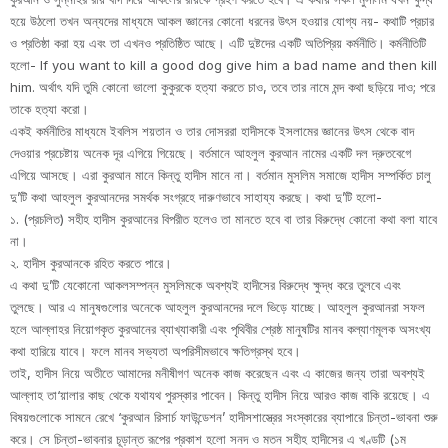
হয়ে উঠলো তখন অন্যদের মাধ্যমে আকল জ্ঞানের কোনো ধরনের উৎস হওয়ার যোগ্য নয়- কথাটি প্রচার
ও প্রতিষ্ঠা করা হয় এবং তা এখনও প্রতিষ্ঠিত আছে। এটি দুষ্টদের একটি অতিপ্রিয় কর্মনীতি। কর্মনীতিটি
হলো- If you want to kill a good dog give him a bad name and then kill
him. অর্থাৎ যদি তুমি কোনো ভালো কুকুরকে হত্যা করতে চাও, তবে তার নামে মন্দ কথা ছড়িয়ে দাও; পরে
তাকে হত্যা করো।
একই কর্মনীতির মাধ্যমে ইবলিস শয়তান ও তার দোসররা হাদীসকে ইসলামের জ্ঞানের উৎস থেকে বাদ
দেওয়ার প্রচেষ্টায় অনেক দূর এগিয়ে গিয়েছে। বর্তমানে আহলুল কুরআন নামের একটি দল দ্রুতবেগে
এগিয়ে আসছে। এরা কুরআন মানে কিন্তু হাদীস মানে না। বর্তমান মুসলিম সমাজে হাদীস সম্পর্কিত চালু
দু’টি কথা আহলুল কুরআনদের সমর্থক সংগ্রহে দারুণভাবে সাহায্য করছে। কথা দু’টি হলো-
১. (প্রচলিত) সহীহ হাদীস কুরআনের বিপরীত হলেও তা মানতে হবে বা তার বিরুদ্ধে কোনো কথা বলা যাবে
না।
২. হাদীস কুরআনকে রহিত করতে পারে।
এ কথা দু’টি যেকোনো আকলসম্পন্ন মুসলিমকে অবশ্যই হাদীসের বিরুদ্ধে ক্ষুদ্ধ করে তুলবে এবং
তুলছে। আর এ মানুষগুলোর অনেকে আহলুল কুরআনদের দলে ভিড়ে যাচ্ছে। আহলুল কুরআনরা সফল
হলে আল্লাহর নিয়োগকৃত কুরআনের ব্যাখ্যাকারী এবং পৃথিবীর শ্রেষ্ঠ মানুষটির মানব কল্যাণমূলক অসংখ্য
কথা হারিয়ে যাবে। ফলে মানব সভ্যতা অপরিসীমভাবে ক্ষতিগ্রস্থ হবে।
তাই, হাদীস নিয়ে অতীতে আমাদের মনীষীগণ অনেক কাজ করেছেন এবং এ কাজের জন্য তারা অবশ্যই
আল্লাহ তা‘য়ালার কাছ থেকে যথাযথ পুরস্কার পাবেন। কিন্তু হাদীস নিয়ে আরও কাজ বাকি রয়েছে। এ
বিষয়গুলোকে সামনে রেখে ‘কুরআন রিসার্চ ফাউন্ডেশন’ হাদীসশাস্ত্রের সংস্কারের ব্যাপারে চিন্তা-ভাবনা শুরু
করে। সে চিন্তা-ভাবনার চূড়ান্ত রূপের প্রকাশ হলো সনদ ও মতন সহীহ হাদীসের এ খণ্ডটি (১ম